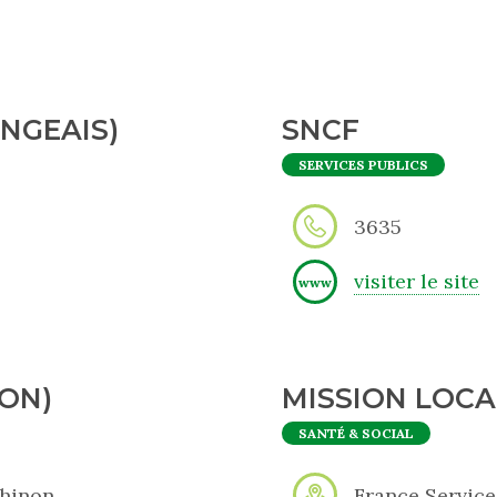
ANGEAIS)
SNCF
SERVICES PUBLICS
3635
visiter le site
www
ON)
MISSION LOCA
SANTÉ & SOCIAL
Chinon
France Services