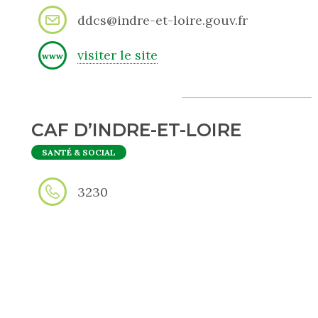
ddcs@indre-et-loire.gouv.fr
visiter le site
www
CAF D’INDRE-ET-LOIRE
SANTÉ & SOCIAL
3230