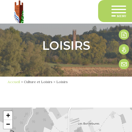
MENU
LOISIRS
1
Accueil
>
Culture et Loisirs
>
Loisirs
2
3
4
+
−