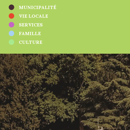
Salles
MUNICIPALITÉ
Santé
Stations de recharge
VIE LOCALE
Sport
SERVICES
Zones d'activités
Autres
FAMILLE
CULTURE