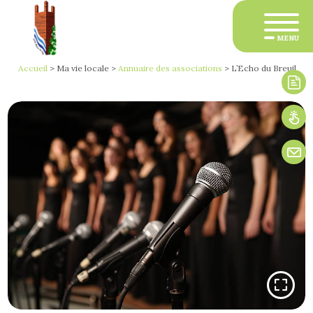
MENU
Accueil
>
Ma vie locale
>
Annuaire des associations
>
L’Echo du Breuil